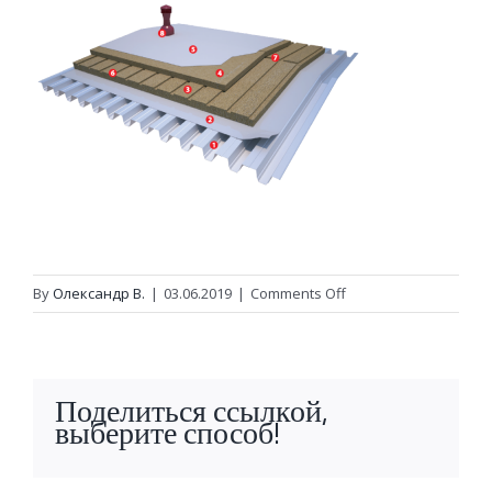
on
By
Олександр В.
|
03.06.2019
|
Comments Off
pokrivly-
vent
Поделиться ссылкой,
выберите способ!