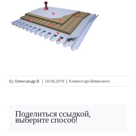
до
By
Олександр В.
|
03.06.2019
|
Коментарі Вимкнено
pokrivly-
vent
Поделиться ссылкой,
выберите способ!