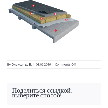
on
By
Олександр В.
|
03.06.2019
|
Comments Off
pokrivly-
plosk-
odnoshar
Поделиться ссылкой,
выберите способ!