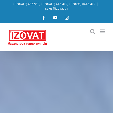
Skip
+38(0412) 487-953, +38(0412) 412-412, +38(095) 0412-412
|
sales@izovat.ua
to
content
Facebook
YouTube
Instagram