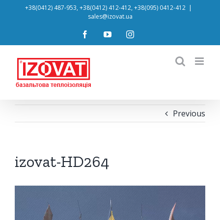
Skip
+38(0412) 487-953, +38(0412) 412-412, +38(095) 0412-412
|
sales@izovat.ua
to
content
Facebook
YouTube
Instagram
Previous
izovat-HD264
Відеопрогравач