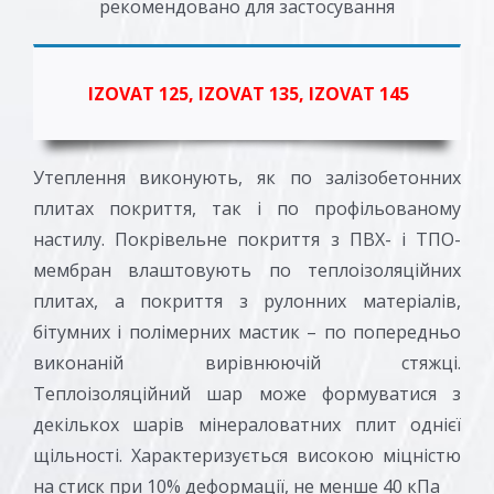
рекомендовано для застосування
IZOVAT 125, IZOVAT 135, IZOVAT 145
Утеплення виконують, як по залізобетонних
плитах покриття, так і по профільованому
настилу. Покрівельне покриття з ПВХ- і ТПО-
мембран влаштовують по теплоізоляційних
плитах, а покриття з рулонних матеріалів,
бітумних і полімерних мастик – по попередньо
виконаній вирівнюючій стяжці.
Теплоізоляційний шар може формуватися з
декількох шарів мінераловатних плит однієї
щільності. Характеризується високою міцністю
на стиск при 10% деформації, не менше 40 кПа