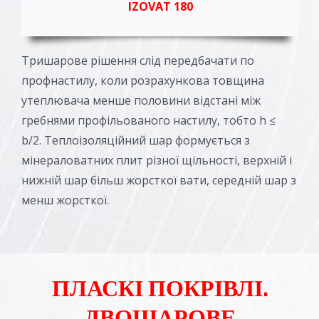
IZOVAT 180
Тришарове рішення слід передбачати по
профнастилу, коли розрахункова товщина
утеплювача менше половини відстані між
гребнями профільованого настилу, тобто h ≤
b/2. Теплоізоляційний шар формується з
мінераловатних плит різної щільності, верхній і
нижній шар більш жорсткої вати, середній шар з
менш жорсткої.
ПЛАСКІ ПОКРІВЛІ.
ДВОШАРОВЕ