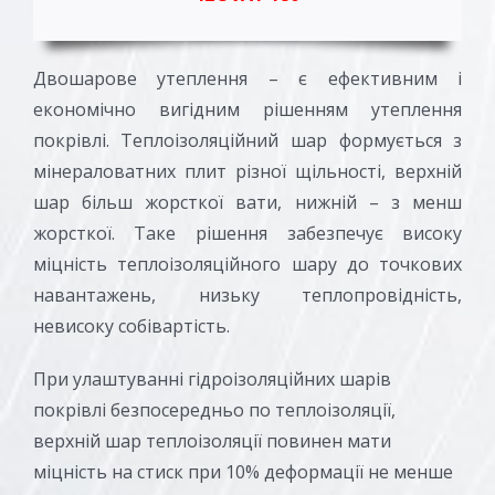
Двошарове утеплення – є ефективним і
економічно вигідним рішенням утеплення
покрівлі. Теплоізоляційний шар формується з
мінераловатних плит різної щільності, верхній
шар більш жорсткої вати, нижній – з менш
жорсткої. Таке рішення забезпечує високу
міцність теплоізоляційного шару до точкових
навантажень, низьку теплопровідність,
невисоку собівартість.
При улаштуванні гідроізоляційних шарів
покрівлі безпосередньо по теплоізоляції,
верхній шар теплоізоляції повинен мати
міцність на стиск при 10% деформації не менше