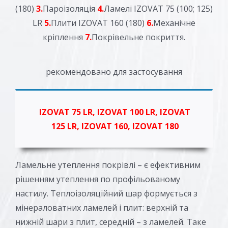
(180)
3.
Пароізоляція
4.
Ламелі IZOVAT 75 (100; 125)
LR
5.
Плити IZOVAT 160 (180)
6.
Механічне
кріплення
7.
Покрівельне покриття.
рекомендовано для застосування
IZOVAT 75 LR, IZOVAT 100 LR, IZOVAT
125 LR, IZOVAT 160, IZOVAT 180
Ламельне утеплення покрівлі – є ефективним
рішенням утеплення по профільованому
настилу. Теплоізоляційний шар формується з
мінераловатних ламелей і плит: верхній та
нижній шари з плит, середній – з ламелей. Таке