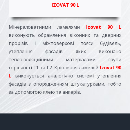
IZOVAT 90 L
Мінераловатними ламелями
Izovat 90 L
виконують обрамлення віконних та дверних
прорізів і міжповерхові пояси будівель,
утеплення фасадів яких виконано
теплоізоляційними матеріалами групи
горючості Г1 та Г2. Кріплення ламелей
Izovat 90
L
виконується аналогічно системі утеплення
фасадів з опорядженням штукатурками, тобто
за допомогою клею та анкерів.