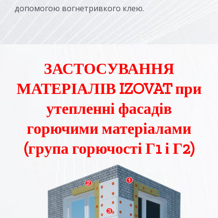
допомогою вогнетривкого клею.
ЗАСТОСУВАННЯ
МАТЕРІАЛІВ IZOVAT при
утепленні фасадів
горючими матеріалами
(група горючості Г1 і Г2)