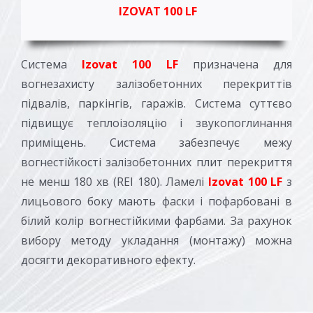
IZOVAT 100 LF
Система
Izovat 100 LF
призначена для
вогнезахисту залізобетонних перекриттів
підвалів, паркінгів, гаражів. Система суттєво
підвищує теплоізоляцію і звукопоглинання
приміщень. Система забезпечує межу
вогнестійкості залізобетонних плит перекриття
не менш 180 хв (REI 180). Ламелі
Izovat 100 LF
з
лицьового боку мають фаски і пофарбовані в
білий колір вогнестійкими фарбами. За рахунок
вибору методу укладання (монтажу) можна
досягти декоративного ефекту.